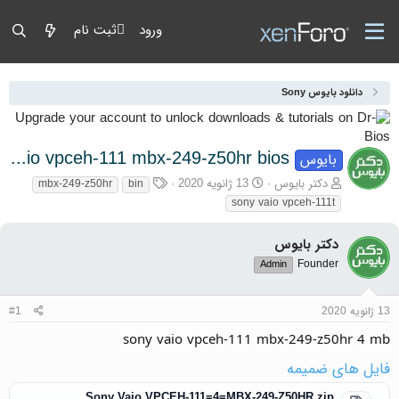
ورود
ثبت نام
دانلود بایوس Sony
sony vaio vpceh-111 mbx-249-z50hr bios
بایوس
آغازگر گفتمان
تاریخ شروع
برچسب‌ها
دکتر بایوس
13 ژانویه 2020
mbx-249-z50hr
bin
sony vaio vpceh-111t
دکتر بایوس
Founder
Admin
13 ژانویه 2020
#1
sony vaio vpceh-111 mbx-249-z50hr 4 mb
فایل های ضمیمه
Sony Vaio VPCEH-111=4=MBX-249-Z50HR.zip