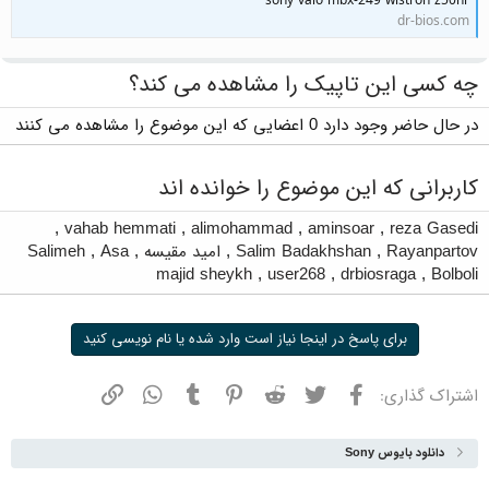
sony vaio mbx-249 wistron z50hr
dr-bios.com
چه کسی این تاپیک را مشاهده می کند؟
در حال حاضر وجود دارد 0 اعضایی که این موضوع را مشاهده می کنند
کاربرانی که این موضوع را خوانده اند
,
vahab hemmati
,
alimohammad
,
aminsoar
,
reza Gasedi
Rayanpartov
,
Salim Badakhshan
,
امید مقیسه
,
Asa
,
Salimeh
majid sheykh
,
user268
,
drbiosraga
,
Bolboli
برای پاسخ در اینجا نیاز است وارد شده یا نام نویسی کنید
فیسبوک
توییتر
ردیت
پینترست
تامبلر
واتسپ
نشانی
اشتراک گذاری:
دانلود بایوس Sony