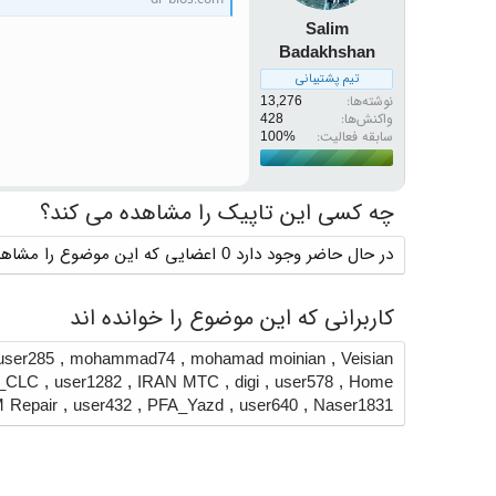
Salim
Badakhshan
تیم پشتیبانی
نوشته‌ها
13,276
واکنش‌ها
428
سابقه فعالیت:
چه کسی این تاپیک را مشاهده می کند؟
در حال حاضر وجود دارد 0 اعضایی که این موضوع را مشاهده می کنند
کاربرانی که این موضوع را خوانده اند
user285
,
mohammad74
,
mohamad moinian
,
Veisian
_CLC
,
user1282
,
IRAN MTC
,
digi
,
user578
,
Home
 Repair
,
user432
,
PFA_Yazd
,
user640
,
Naser1831