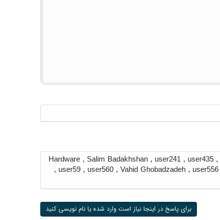
Hardware
,
Salim Badakhshan
,
user241
,
user435
,
user59
,
user560
,
Vahid Ghobadzadeh
,
user556
برای پاسخ در اینجا نیاز است وارد شده یا نام نویسی کنید