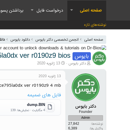
صفحه اصلی
درخواست فایل
برداشتن پسور
نوشته‌های تازه
صفحه اصلی
انجمن تخصصی دکتر بایوس
دانلود بایوس
دانل
pce795la0dx ver r0190z9 bios
بایوس
آغازگر گفتمان
تاریخ شروع
دکتر بایوس
13 ژانویه 2020
13 ژانویه 2020
pce795la0dx ver r0190z9 4 mb
فایل های ضمیمه
dump.BIN
دکتر بایوس
4 مگابایت · نمایش‌ها: 139
Founder
Admin
نوشته‌ها
27,842
واکنش‌ها
6,389