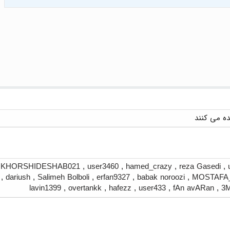
,
KHORSHIDESHAB021
,
user3460
,
hamed_crazy
,
reza Gasedi
,
,
dariush
,
Salimeh Bolboli
,
erfan9327
,
babak noroozi
,
MOSTAFA
lavin1399
,
overtankk
,
hafezz
,
user433
,
fAn avARan
,
3M