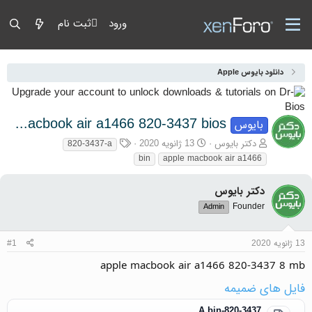
ورود
ثبت نام
دانلود بایوس Apple
apple macbook air a1466 820-3437 bios
بایوس
آغازگر گفتمان
تاریخ شروع
برچسب‌ها
دکتر بایوس
13 ژانویه 2020
820-3437-a
bin
apple macbook air a1466
دکتر بایوس
Founder
Admin
13 ژانویه 2020
#1
apple macbook air a1466 820-3437 8 mb
فایل های ضمیمه
820-3437-A.bin