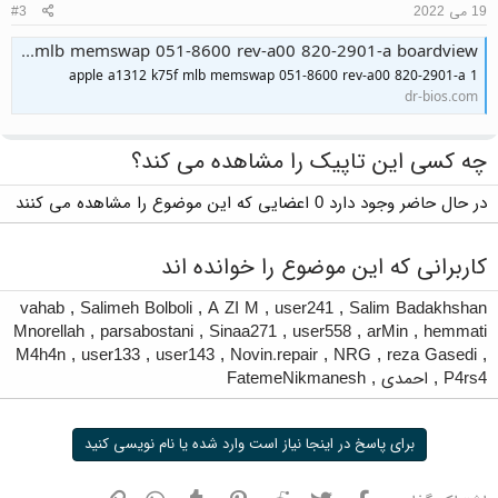
19 می 2022
#3
apple a1312 k75f mlb memswap 051-8600 rev-a00 820-2901-a boardview
apple a1312 k75f mlb memswap 051-8600 rev-a00 820-2901-a 1
dr-bios.com
چه کسی این تاپیک را مشاهده می کند؟
در حال حاضر وجود دارد 0 اعضایی که این موضوع را مشاهده می کنند
کاربرانی که این موضوع را خوانده اند
vahab
,
Salimeh Bolboli
,
A ZI M
,
user241
,
Salim Badakhshan
Mnorellah
,
parsabostani
,
Sinaa271
,
user558
,
arMin
,
hemmati
M4h4n
,
user133
,
user143
,
Novin.repair
,
NRG
,
reza Gasedi
,
P4rs4
,
احمدی
,
FatemeNikmanesh
برای پاسخ در اینجا نیاز است وارد شده یا نام نویسی کنید