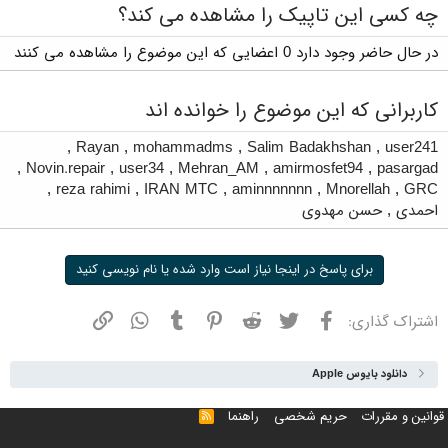
چه کسی این تاپیک را مشاهده می کند؟
در حال حاضر وجود دارد 0 اعضایی که این موضوع را مشاهده می کنند
کاربرانی که این موضوع را خوانده اند
,
Rayan
,
mohammadms
,
Salim Badakhshan
,
user241
,
Novin.repair
,
user34
,
Mehran_AM
,
amirmosfet94
,
pasargad
,
reza rahimi
,
IRAN MTC
,
aminnnnnnn
,
Mnorellah
,
GRC
احمدی
,
حسن مهدوی
برای پاسخ در اینجا نیاز است وارد شده یا نام نویسی کنید
فیسبوک
توییتر
ردیت
پینترست
تامبلر
واتسپ
نشانی
اشتراک گذاری:
دانلود بایوس Apple
قوانین و مقررات
حریم شخصی
راهنما
خوراک