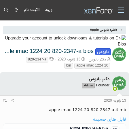
ورود
ثبت نام
دانلود بایوس Apple
apple imac 1224 20 820-2347-a bios
بایوس
آغازگر گفتمان
تاریخ شروع
برچسب‌ها
دکتر بایوس
13 ژانویه 2020
820-2347-a
bin
apple imac 1224 20
دکتر بایوس
Founder
Admin
13 ژانویه 2020
#1
apple imac 1224 20 820-2347-a 4 mb
فایل های ضمیمه
A1224_820-2347-A.bin