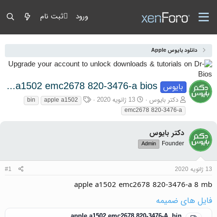
ورود
ثبت نام
دانلود بایوس Apple
apple a1502 emc2678 820-3476-a bios
بایوس
آغازگر گفتمان
تاریخ شروع
برچسب‌ها
دکتر بایوس
13 ژانویه 2020
bin
apple a1502
emc2678 820-3476-a
دکتر بایوس
Founder
Admin
13 ژانویه 2020
#1
apple a1502 emc2678 820-3476-a 8 mb
فایل های ضمیمه
apple a1502 emc2678 820-3476-A .bin