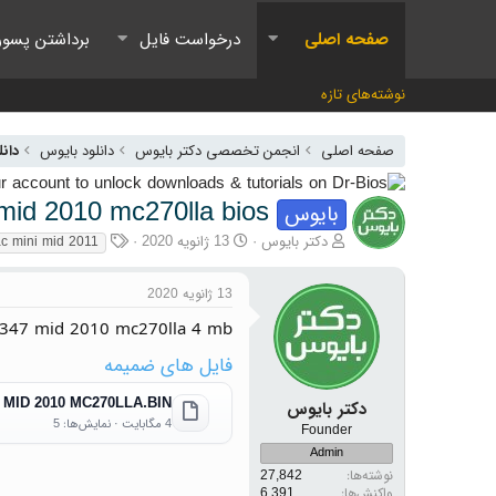
صفحه اصلی
درخواست فایل
برداشتن پسور
نوشته‌های تازه
صفحه اصلی
انجمن تخصصی دکتر بایوس
دانلود بایوس
دانل
mid 2010 mc270lla bios
بایوس
آغازگر گفتمان
تاریخ شروع
برچسب‌ها
دکتر بایوس
13 ژانویه 2020
c mini mid 2011
13 ژانویه 2020
1347 mid 2010 mc270lla 4 mb
فایل های ضمیمه
 MID 2010 MC270LLA.BIN
دکتر بایوس
4 مگابایت · نمایش‌ها: 5
Founder
Admin
نوشته‌ها
27,842
واکنش‌ها
6,391