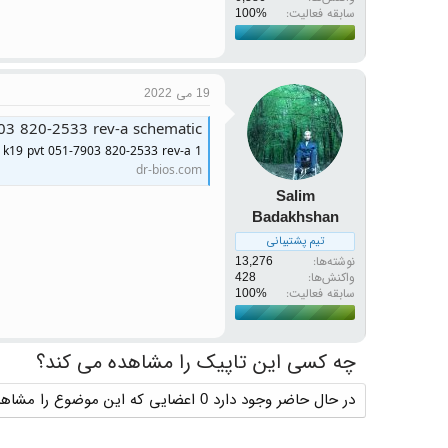
سابقه فعالیت:
19 می 2022
03 820-2533 rev-a schematic
o k19 pvt 051-7903 820-2533 rev-a 1
dr-bios.com
Salim
Badakhshan
تیم پشتیبانی
نوشته‌ها
13,276
واکنش‌ها
428
سابقه فعالیت:
چه کسی این تاپیک را مشاهده می کند؟
در حال حاضر وجود دارد 0 اعضایی که این موضوع را مشاهده می کنند