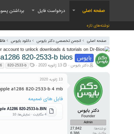
صفحه اصلی
درخواست فایل
برداشتن پسور
نوشته‌های تازه
صفحه اصلی
انجمن تخصصی دکتر بایوس
دانلود بایوس
دانل
 a1286 820-2533-b bios
بایوس
آغازگر گفتمان
تاریخ شروع
برچسب‌ها
دکتر بایوس
13 ژانویه 2020
86
820-2533-b
13 ژانویه 2020
apple a1286 820-2533-b 4 mb
فایل های ضمیمه
ple A1286 820-2533-b.BIN
دکتر بایوس
4 مگابایت · نمایش‌ها: 10
Founder
Admin
نوشته‌ها
27,842
واکنش‌ها
6,386