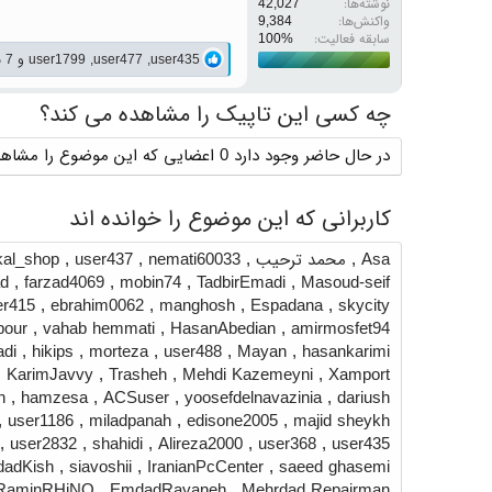
نوشته‌ها
42,027
واکنش‌ها
9,384
سابقه فعالیت:
واکنش‌ها:
user435
,
user477
,
user1799
و 7 نفر دیگر
چه کسی این تاپیک را مشاهده می کند؟
در حال حاضر وجود دارد 0 اعضایی که این موضوع را مشاهده می کنند
کاربرانی که این موضوع را خوانده اند
Asa
,
محمد ترحیب
,
nemati60033
,
user437
,
kal_shop
d
,
farzad4069
,
mobin74
,
TadbirEmadi
,
Masoud-seif
er415
,
ebrahim0062
,
manghosh
,
Espadana
,
skycity
pour
,
vahab hemmati
,
HasanAbedian
,
amirmosfet94
adi
,
hikips
,
morteza
,
user488
,
Mayan
,
hasankarimi
,
KarimJavvy
,
Trasheh
,
Mehdi Kazemeyni
,
Xamport
n
,
hamzesa
,
ACSuser
,
yoosefdelnavazinia
,
dariush
,
user1186
,
miladpanah
,
edisone2005
,
majid sheykh
,
user2832
,
shahidi
,
Alireza2000
,
user368
,
user435
dadKish
,
siavoshii
,
IranianPcCenter
,
saeed ghasemi
RaminRHiNO
,
EmdadRayaneh
,
Mehrdad Repairman