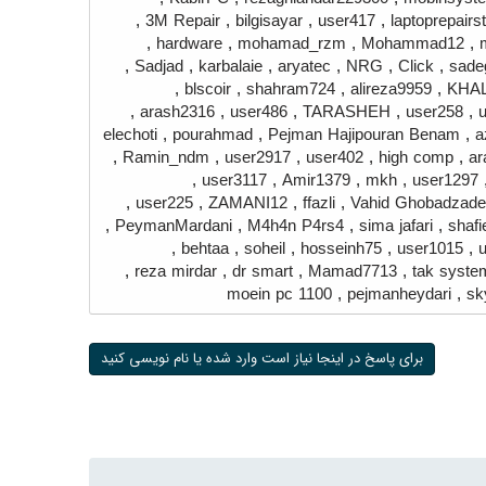
,
3M Repair
,
bilgisayar
,
user417
,
laptoprepairs
,
hardware
,
mohamad_rzm
,
Mohammad12
,
,
Sadjad
,
karbalaie
,
aryatec
,
NRG
,
Click
,
sade
,
blscoir
,
shahram724
,
alireza9959
,
KHA
,
arash2316
,
user486
,
TARASHEH
,
user258
,
elechoti
,
pourahmad
,
Pejman Hajipouran Benam
,
a
,
Ramin_ndm
,
user2917
,
user402
,
high comp
,
ar
,
user3117
,
Amir1379
,
mkh
,
user1297
,
user225
,
ZAMANI12
,
ffazli
,
Vahid Ghobadzad
,
PeymanMardani
,
M4h4n P4rs4
,
sima jafari
,
shafi
,
behtaa
,
soheil
,
hosseinh75
,
user1015
,
,
reza mirdar
,
dr smart
,
Mamad7713
,
tak syste
moein pc 1100
,
pejmanheydari
,
sk
برای پاسخ در اینجا نیاز است وارد شده یا نام نویسی کنید