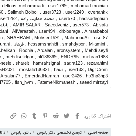
,
deltous_mohammadi
,
user1799
,
mohamad moinian
60
,
Salimeh Bolboli
,
user3723
,
user2249
,
overtankk
hadisadeghian
,
user570
,
محمد هدایت زاده
,
user1282
Abisafa
,
user573
,
Saeedveniz
,
AMIR SALAR
,
بابك 
dani
,
AliVarasteh
,
user494
,
drbiosraga
,
Almasbabol
in
,
SHAHRAM
,
Mohsen1991
,
MahmoudAz
,
user87
,
M-amini
,
smahdypor
,
hessamshahidi
,
فرهاد
,
urani
shelikan
,
Roohia
,
Ardalan
,
aronsystem
,
Mehdi seyfi
r
,
mehdisefidgar
,
ali136369
,
ENDR95
,
mehran1988
nesie
,
shareit
,
hamrahsignal
,
sadra123
,
rezarahimi
SH2021
,
mostafa136321
,
hadii
,
user133
,
DigitCrom
,
Arsalan77
,
EmerdadHamrah
,
user2426
,
hp3hp3hp3
i7705
,
fish_hvm
,
FatemeNikmanesh
,
saeed mirzayi
فیسبوک
توییتر
ردیت
پینترست
تامبلر
واتسپ
نشانی
اشتراک گذاری:
صفحه اصلی
انجمن تخصصی دکتر بایوس
دانلود بایوس
دانلو