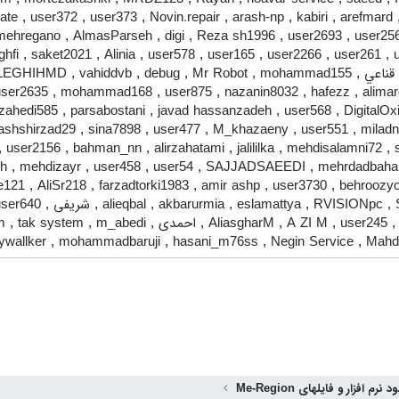
tate
,
user372
,
user373
,
Novin.repair
,
arash-np
,
kabiri
,
arefmard
mehregano
,
AlmasParseh
,
digi
,
Reza sh1996
,
user2693
,
user25
ghfi
,
saket2021
,
Alinia
,
user578
,
user165
,
user2266
,
user261
,
قناعي
,
mohammad155
,
Mr Robot
,
debug
,
vahiddvb
,
LEGHIHMD
user2635
,
mohammad168
,
user875
,
nazanin8032
,
hafezz
,
alimar
zahedi585
,
parsabostani
,
javad hassanzadeh
,
user568
,
DigitalOx
ashshirzad29
,
sina7898
,
user477
,
M_khazaeny
,
user551
,
miladn
,
user2156
,
bahman_nn
,
alirzahatami
,
jalililka
,
mehdisalamni72
,
eh
,
mehdizayr
,
user458
,
user54
,
SAJJADSAEEDI
,
mehrdadbaha
e121
,
AliSr218
,
farzadtorki1983
,
amir ashp
,
user3730
,
behroozyo
,
RVISIONpc
,
eslamattya
,
akbarurmia
,
alieqbal
,
شریفی
,
user640
user245
,
A ZI M
,
AliasgharM
,
احمدی
,
m_abedi
,
tak system
,
m
ywallker
,
mohammadbaruji
,
hasani_m76ss
,
Negin Service
,
Mahd
د نرم افزار و فایلهای Me-Region