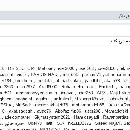
ock
,
DR.SECTOR
,
Mahour
,
user3096
,
user268
,
user3306
,
tekni
icdigital
,
violet
,
PARDIS HADI
,
me_uok
,
parham71
,
alimohamma
ser184
,
omidmm
,
mostafa
,
ahmad safari
,
yarollahi
,
akam73
,
us
er3353
,
user2977
,
Arad6050
,
Roham electronic
,
Fantech
,
matin
ser541
,
arashmoayyedizadeh
,
innova
,
user260
,
ARZ
,
Majid Mor
 ghaem maghami
,
aghidat
,
unlimited
,
Misaagh.Khezri
,
babakhani
TESLA
,
Mr Sadr
,
mortezakhajeh76
,
mohammaddh65
,
fAn avARa
IC
,
akaf.sadegh
,
javad76
,
Abolfazlmp86
,
user208
,
Mamadofski
a
,
adelcomputer
,
Sigmasystem2021
,
Hamidsayadi
,
Rayanpardaz
Sa
,
Saeed Najafi
,
hk21101372
,
S.A
,
latifi
,
User78
,
حمزه خانی
,
a
em
,
mortezakashki
,
MRDZ123
,
Rayan
,
noavar service
,
ُsaeed
,