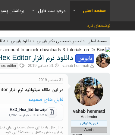
صفحه اصلی
درخواست فایل
برداشتن پسور
نوشته‌های تازه
صفحه اصلی
انجمن تخصصی دکتر بایوس
دانلود بایوس
دانلو
دانلود نرم افزار HxD Hex Editor
بایوس
آغازگر گفتمان
تاریخ شروع
برچسب‌ها
vahab hemmati
31 دسامبر 2019
hex editor
31 دسامبر 2019
در این مقاله میتوانید نرم افزار HxD Hex Editor برای اصلاح فایل های Me Region را دانلود کنید.
فایل های ضمیمه
HxD_Hex_Editor.zip
vahab hemmati
852.6 KB · نمایش‌ها: 1,202
Moderator
تیم پشتیبانی
ما در حال راه‌اندازی بخش جدیدی برای فایل‌ه
Admin
به این بخش منتقل و علامت‌گذاری شود.