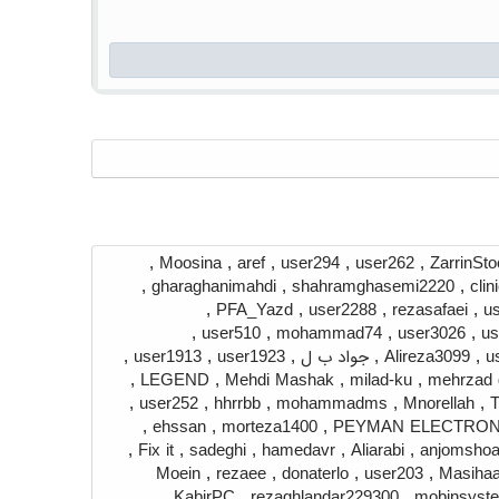
,
Moosina
,
aref
,
user294
,
user262
,
ZarrinSt
,
gharaghanimahdi
,
shahramghasemi2220
,
clin
,
PFA_Yazd
,
user2288
,
rezasafaei
,
u
,
user510
,
mohammad74
,
user3026
,
us
u
,
Alireza3099
,
جواد ب ل
,
user1923
,
user1913
,
,
LEGEND
,
Mehdi Mashak
,
milad-ku
,
mehrzad
,
user252
,
hhrrbb
,
mohammadms
,
Mnorellah
,
,
ehssan
,
morteza1400
,
PEYMAN ELECTRON
,
Fix it
,
sadeghi
,
hamedavr
,
Aliarabi
,
anjomsho
Moein
,
rezaee
,
donaterlo
,
user203
,
Masiha
,
KabirPC
,
rezaghlandar229300
,
mobinsyst