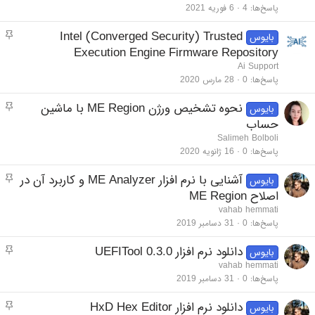
پاسخ‌ها
4
6 فوریه 2021
مو
Intel (Converged Security) Trusted
بایوس
Execution Engine Firmware Repository
Ai Support
پاسخ‌ها
0
28 مارس 2020
مو
نحوه تشخیص ورژن ME Region با ماشین
بایوس
حساب
Salimeh Bolboli
پاسخ‌ها
0
16 ژانویه 2020
مو
آشنایی با نرم افزار ME Analyzer و کاربرد آن در
بایوس
اصلاح ME Region
vahab hemmati
پاسخ‌ها
0
31 دسامبر 2019
مو
دانلود نرم افزار UEFITool 0.3.0
بایوس
vahab hemmati
پاسخ‌ها
0
31 دسامبر 2019
مو
دانلود نرم افزار HxD Hex Editor
بایوس