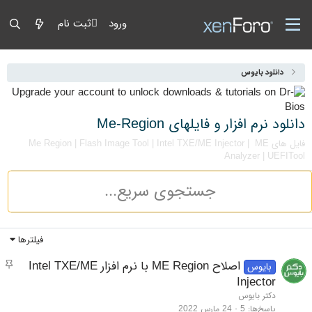
ورود
ثبت نام
دانلود بایوس
دانلود نرم افزار و فایلهای Me-Region
فایل های Me Region | Flash Image Tool | Intel TXE/ME Injector | ME
Analyzer | UEFITool
فیلترها
مو
اصلاح ME Region با نرم افزار Intel TXE/ME
بایوس
Injector
دکتر بایوس
پاسخ‌ها
5
24 مارس 2022