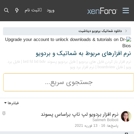
ورود
ثبت نام
دانلود شماتیک بردویو دیتاشیت
نرم افزارهای مربوط به شماتیک و بردویو
نرم افزار باز کردن فایل های بردویو | فایل بردویو پسوند brd fd bd bdv | فایل برد
ویو | فایل boardview | نرم افزار برد ویو
فیلترها
مو
نرم افزار بردویو لپ تاپ براساس پسوند
Salimeh Bolboli
پاسخ‌ها
16
13 فوریه 2021