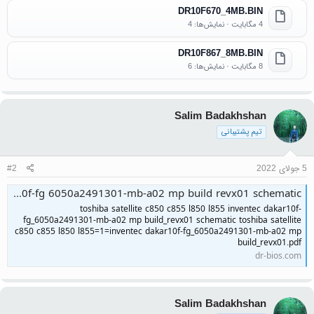
DR10F670_4MB.BIN
4 مگابایت · نمایش‌ها: 4
DR10F867_8MB.BIN
8 مگابایت · نمایش‌ها: 6
Salim Badakhshan
تیم پشتیبانی
5 جولای 2022
#2
toshiba satellite c850 c855 l850 l855 inventec dakar10f-fg 6050a2491301-mb-a02 mp build revx01 schematic
toshiba satellite c850 c855 l850 l855 inventec dakar10f-
fg_6050a2491301-mb-a02 mp build_revx01 schematic toshiba satellite
c850 c855 l850 l855=1=inventec dakar10f-fg_6050a2491301-mb-a02 mp
build_revx01.pdf
dr-bios.com
Salim Badakhshan