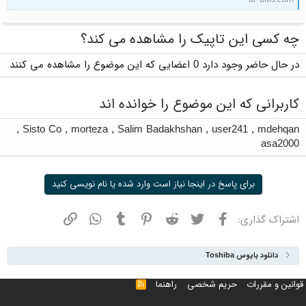
چه کسی این تاپیک را مشاهده می کند؟
در حال حاضر وجود دارد 0 اعضایی که این موضوع را مشاهده می کنند
کاربرانی که این موضوع را خوانده اند
,
Sisto Co
,
morteza
,
Salim Badakhshan
,
user241
,
mdehqan
asa2000
برای پاسخ در اینجا نیاز است وارد شده یا نام نویسی کنید
فیسبوک
توییتر
ردیت
پینترست
تامبلر
واتسپ
نشانی
اشتراک گذاری:
دانلود بایوس Toshiba
قوانین و مقررات
حریم شخصی
راهنما
خوراک