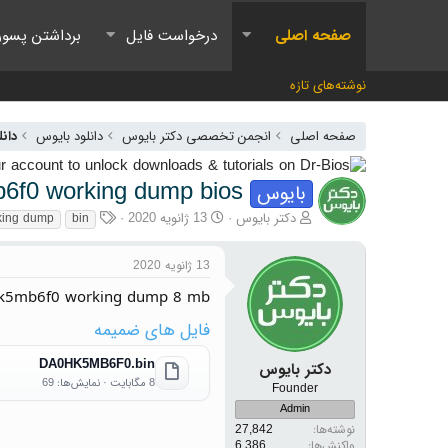
صفحه اصلی
درخواست فایل
برداشتن پسور
نوشته‌های تازه
صفحه اصلی
انجمن تخصصی دکتر بایوس
دانلود بایوس
دانل
6f0 working dump bios
بایوس
آغازگر گفتمان
تاریخ شروع
برچسب‌ها
دکتر بایوس
13 ژانویه 2020
king dump
bin
13 ژانویه 2020
hk5mb6f0 working dump 8 mb
فایل های ضمیمه
DA0HK5MB6F0.bin
دکتر بایوس
8 مگابایت · نمایش‌ها: 69
Founder
Admin
نوشته‌ها
27,842
واکنش‌ها
6,386