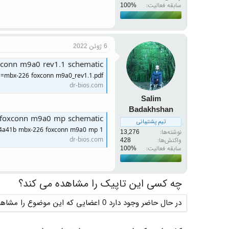
سابقه فعالیت:
6 ژوئن 2022
conn m9a0 rev1.1 schematic
1=mbx-226 foxconn m9a0_rev1.1.pdf
dr-bios.com
Salim
Badakhshan
 foxconn m9a0 mp schematic
تیم پشتیبانی
 4a41b mbx-226 foxconn m9a0 mp 1
نوشته‌ها
13,276
dr-bios.com
واکنش‌ها
428
سابقه فعالیت:
چه کسی این تاپیک را مشاهده می کند؟
در حال حاضر وجود دارد 0 اعضایی که این موضوع را مشاهده می کنند