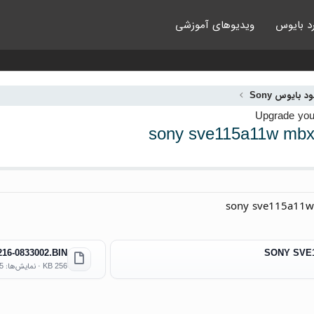
د بایوس
ویدیوهای آموزشی
ود بایوس Sony
sony sve115a11w mbx
sony sve115a11w
216-0833002.BIN
SONY SVE1
256 KB · نمایش‌ها: 45