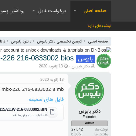
صفحه اصلی
درخواست فایل
برداشتن پسور
نوشته‌های تازه
صفحه اصلی
انجمن تخصصی دکتر بایوس
دانلود بایوس
دانل
-226 216-0833002 bios
بایوس
آغازگر گفتمان
تاریخ شروع
دکتر بایوس
13 ژانویه 2020
13 ژانویه 2020
 mbx-226 216-0833002 8 mb
فایل های ضمیمه
15A11W-216-0833002.BIN
دکتر بایوس
8 مگابایت · نمایش‌ها: 74
Founder
Admin
نوشته‌ها
27,842
واکنش‌ها
6,386