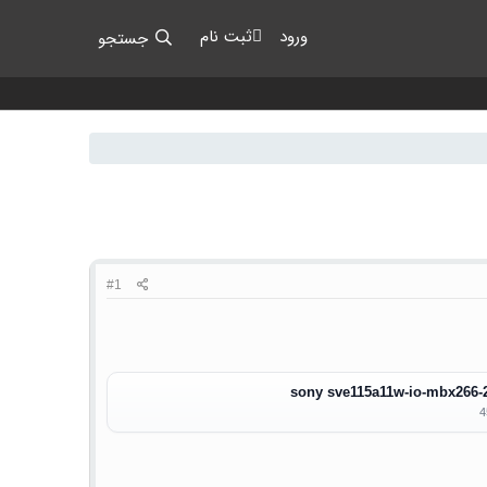
ورود
ثبت نام
جستجو
#1
sony sve115a11w-io-mbx266-