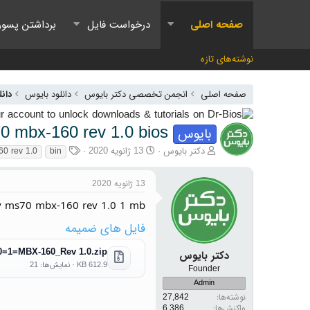
صفحه اصلی
درخواست فایل
برداشتن پسور
نوشته‌های تازه
صفحه اصلی
انجمن تخصصی دکتر بایوس
دانلود بایوس
دانل
0 mbx-160 rev 1.0 bios
بایوس
آغازگر گفتمان
تاریخ شروع
برچسب‌ها
دکتر بایوس
13 ژانویه 2020
0 rev 1.0
bin
13 ژانویه 2020
y ms70 mbx-160 rev 1.0 1 mb
فایل های ضمیمه
=1=MBX-160_Rev 1.0.zip
دکتر بایوس
612.9 KB · نمایش‌ها: 21
Founder
Admin
نوشته‌ها
27,842
واکنش‌ها
6,386