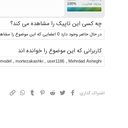
سابقه فعالیت:
چه کسی این تاپیک را مشاهده می کند؟
در حال حاضر وجود دارد 0 اعضایی که این موضوع را مشاهده می کنند
کاربرانی که این موضوع را خوانده اند
nmodel
,
mortezakashki
,
user1186
,
Mehrdad Asheghi
فیسبوک
توییتر
ردیت
پینترست
تامبلر
واتسپ
نشانی
اشتراک گذاری: