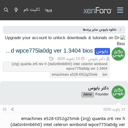
ورود
ثبت نام
دانلود بایوس سایر برندها
emachines e528-t352g25mik (zrg) quanta zr6 rev h (da0zr6mb6h0) intel celeron winbond wpce775la0dg ver 1.3404 bios
بایوس
آغازگر گفتمان
تاریخ شروع
برچسب‌ها
دکتر بایوس
13 ژانویه 2020
(zrg) quanta zr6 rev h (da0zr6mb6h0) intel celeron winbond
wpce775la0dg ver 1.3404
emachines e528-t352g25mik
bin
دکتر بایوس
Founder
Admin
13 ژانویه 2020
#1
emachines e528-t352g25mik (zrg) quanta zr6 rev h
(da0zr6mb6h0) intel celeron winbond wpce775la0dg ver