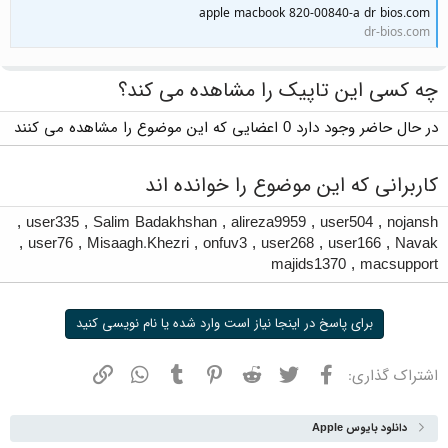
apple macbook 820-00840-a dr bios.com
dr-bios.com
چه کسی این تاپیک را مشاهده می کند؟
در حال حاضر وجود دارد 0 اعضایی که این موضوع را مشاهده می کنند
کاربرانی که این موضوع را خوانده اند
,
user335
,
Salim Badakhshan
,
alireza9959
,
user504
,
nojansh
,
user76
,
Misaagh.Khezri
,
onfuv3
,
user268
,
user166
,
Navak
majids1370
,
macsupport
برای پاسخ در اینجا نیاز است وارد شده یا نام نویسی کنید
فیسبوک
توییتر
ردیت
پینترست
تامبلر
واتسپ
نشانی
اشتراک گذاری:
دانلود بایوس Apple