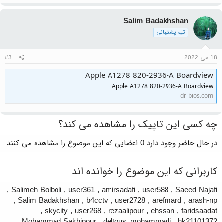
Salim Badakhshan
تیم پشتیبانی
18 می 2022
#3
Apple A1278 820-2936-A Boardview
Apple A1278 820-2936-A Boardview
dr-bios.com
چه کسی این تاپیک را مشاهده می کند؟
در حال حاضر وجود دارد 0 اعضایی که این موضوع را مشاهده می کنند
کاربرانی که این موضوع را خوانده اند
,
Salimeh Bolboli
,
user361
,
amirsadafi
,
user588
,
Saeed Najafi
,
Salim Badakhshan
,
b4cctv
,
user2728
,
arefmard
,
arash-np
,
skycity
,
user268
,
rezaalipour
,
ehssan
,
faridsaadat
,
Mohammad Sakhipour
,
deltous_mohammadi
,
hk21101372