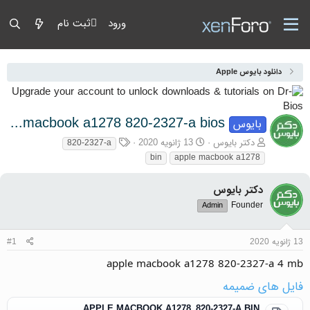
ورود
ثبت نام
دانلود بایوس Apple
apple macbook a1278 820-2327-a bios
بایوس
آغازگر گفتمان
تاریخ شروع
برچسب‌ها
دکتر بایوس
13 ژانویه 2020
820-2327-a
bin
apple macbook a1278
دکتر بایوس
Founder
Admin
13 ژانویه 2020
#1
apple macbook a1278 820-2327-a 4 mb
فایل های ضمیمه
APPLE MACBOOK A1278_820-2327-A.BIN