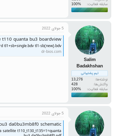
سابقه فعالیت:
5 جولای 2022
ite t110 quanta bu3 boardview
d tl1+sb+single.bdv tl1-sb(new).bdv
dr-bios.com
Salim
Badakhshan
تیم پشتیبانی
نوشته‌ها
13,276
واکنش‌ها
428
سابقه فعالیت:
5 جولای 2022
ta bu3 da0bu3mb8f0 schematic
a satellite t110_t130_t135=1=quanta
bu3 da0bu3mb8f0.pdf