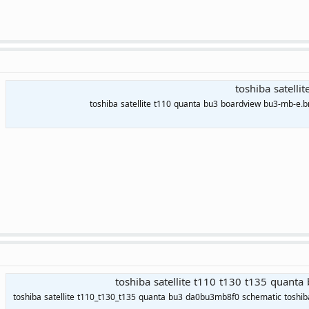
toshiba satell
toshiba satellite t110 quanta bu3 boardview bu3-mb-e.br
toshiba satellite t110 t130 t135 quan
toshiba satellite t110_t130_t135 quanta bu3 da0bu3mb8f0 schematic toshib