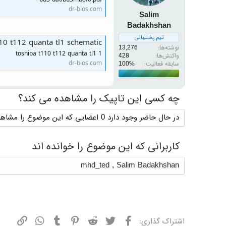
dr-bios.com
Salim
Badakhshan
تیم پشتیبانی
10 t112 quanta tl1 schematic
نوشته‌ها
13,276
toshiba t110 t112 quanta tl1 1
واکنش‌ها
428
dr-bios.com
سابقه فعالیت:
چه کسی این تاپیک را مشاهده می کند؟
در حال حاضر وجود دارد 0 اعضایی که این موضوع را مشاهده می کنند
کاربرانی که این موضوع را خوانده اند
mhd_ted
,
Salim Badakhshan
فیسبوک
توییتر
ردیت
پینترست
تامبلر
واتسپ
نشانی
اشتراک گذاری: