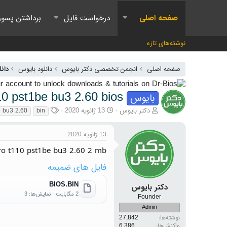
صفحه اصلی
درخواست فایل
برداشتن پسور
نوشته‌های تازه
صفحه اصلی
انجمن تخصصی دکتر بایوس
دانلود بایوس
دانلو
110 pst1be bu3 2.60 bios
بایوس
آغازگر گفتمان
تاریخ شروع
برچسب‌ها
دکتر بایوس
13 ژانویه 2020
 bu3 2.60
bin
13 ژانویه 2020
 pro t110 pst1be bu3 2.60 2 mb
فایل های ضمیمه
BIOS.BIN
دکتر بایوس
2 مگابایت · نمایش‌ها: 3
Founder
Admin
نوشته‌ها
27,842
واکنش‌ها
6,386