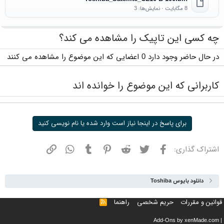
8 مگابایت · نمایش‌ها: 3
چه کسی این تاپیک را مشاهده می کند؟
در حال حاضر وجود دارد 0 اعضایی که این موضوع را مشاهده می کنند
کاربرانی که این موضوع را خوانده اند
برای پاسخ در اینجا نیاز است وارد شده یا نام نویسی کنید
فیسبوک
توییتر
ردیت
پینترست
تامبلر
واتسپ
نشانی
اشتراک گذاری:
دانلود بایوس Toshiba
قوانین و مقررات
حریم شخصی
راهنما
خوراک
Add-Ons
by xenMade.com
|