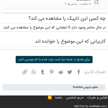
8 مگابایت · نمایش‌ها: 3
چه کسی این تاپیک را مشاهده می کند؟
در حال حاضر وجود دارد 0 اعضایی که این موضوع را مشاهده می کنند
کاربرانی که این موضوع را خوانده اند
برای پاسخ در اینجا نیاز است وارد شده یا نام نویسی کنید
فیسبوک
توییتر
ردیت
پینترست
تامبلر
واتسپ
نشانی
اشتراک گذاری:
دانلود بایوس Toshiba
قوانین و مقررات
حریم شخصی
راهنما
خوراک
Add-Ons
by xenMade.com
|