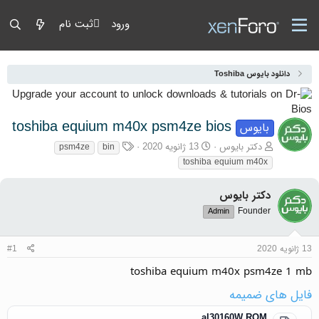
ورود
ثبت نام
دانلود بایوس Toshiba
toshiba equium m40x psm4ze bios
بایوس
آغازگر گفتمان
تاریخ شروع
برچسب‌ها
دکتر بایوس
13 ژانویه 2020
psm4ze
bin
toshiba equium m40x
دکتر بایوس
Founder
Admin
13 ژانویه 2020
#1
toshiba equium m40x psm4ze 1 mb
فایل های ضمیمه
al30160W.ROM