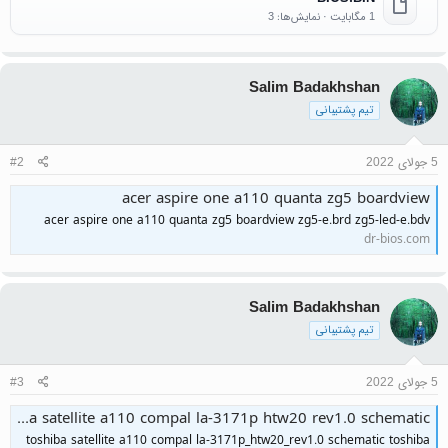
1 مگابایت · نمایش‌ها: 3
Salim Badakhshan
تیم پشتیبانی
5 جولای 2022
#2
acer aspire one a110 quanta zg5 boardview
acer aspire one a110 quanta zg5 boardview zg5-e.brd zg5-led-e.bdv
dr-bios.com
Salim Badakhshan
تیم پشتیبانی
5 جولای 2022
#3
toshiba satellite a110 compal la-3171p htw20 rev1.0 schematic
toshiba satellite a110 compal la-3171p_htw20_rev1.0 schematic toshiba