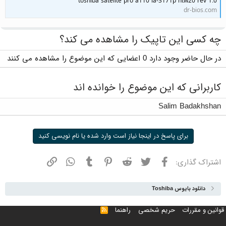
toshiba satelite pro a110 la-3171p htw20 rev 1.0
dr-bios.com
چه کسی این تاپیک را مشاهده می کند؟
در حال حاضر وجود دارد 0 اعضایی که این موضوع را مشاهده می کنند
کاربرانی که این موضوع را خوانده اند
Salim Badakhshan
برای پاسخ در اینجا نیاز است وارد شده یا نام نویسی کنید
فیسبوک
توییتر
ردیت
پینترست
تامبلر
واتسپ
نشانی
اشتراک گذاری:
دانلود بایوس Toshiba
قوانین و مقررات
حریم شخصی
راهنما
خوراک