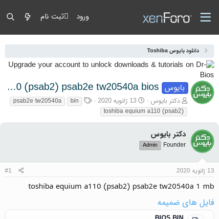
ورود
ثبت نام
دانلود بایوس Toshiba
toshiba equium a110 (psab2) psab2e tw20540a bios
بایوس
آغازگر گفتمان
تاریخ شروع
برچسب‌ها
دکتر بایوس
13 ژانویه 2020
psab2e tw20540a
bin
toshiba equium a110 (psab2)
دکتر بایوس
Founder
Admin
13 ژانویه 2020
#1
toshiba equium a110 (psab2) psab2e tw20540a 1 mb
فایل های ضمیمه
BIOS.BIN