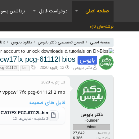
صفحه اصلی
درخواست فایل
برداشتن پسور
نوشته‌های تازه
صفحه اصلی
انجمن تخصصی دکتر بایوس
دانلود بایوس
دانل
cw17fx pcg-61112l bios
بایوس
آغازگر گفتمان
تاریخ شروع
برچسب‌ها
دکتر بایوس
13 ژانویه 2020
cg-61112l
bin
13 ژانویه 2020
y vppcw17fx pcg-61112l 2 mb
فایل های ضمیمه
CW17FX PCG-61112L.bin
دکتر بایوس
2 مگابایت · نمایش‌ها: 12
Founder
Admin
نوشته‌ها
27,842
واکنش‌ها
6,386