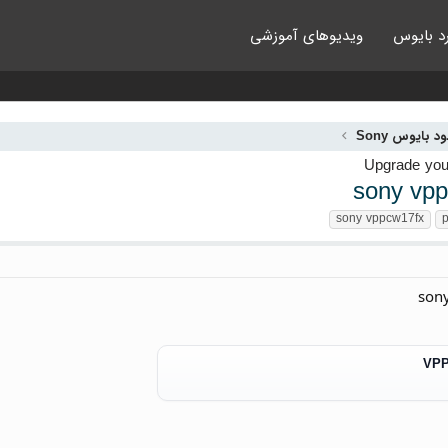
د بایوس
ویدیوهای آموزشی
ود بایوس Sony
sony vpp
sony vppcw17fx
p
son
VPP