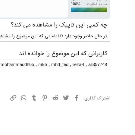
سابقه فعالیت:
چه کسی این تاپیک را مشاهده می کند؟
در حال حاضر وجود دارد 0 اعضایی که این موضوع را مشاهده می کنند
کاربرانی که این موضوع را خوانده اند
,
mohammaddh65
,
mkh
,
mhd_ted
,
reza-f
,
ali357748
فیسبوک
توییتر
ردیت
پینترست
تامبلر
واتسپ
نشانی
اشتراک گذاری: