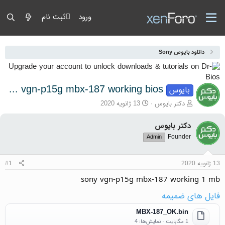
ورود
ثبت نام
دانلود بایوس Sony
sony vgn-p15g mbx-187 working bios
بایوس
آغازگر گفتمان
تاریخ شروع
دکتر بایوس
13 ژانویه 2020
دکتر بایوس
Founder
Admin
13 ژانویه 2020
#1
sony vgn-p15g mbx-187 working 1 mb
فایل های ضمیمه
MBX-187_OK.bin
1 مگابایت · نمایش‌ها: 4