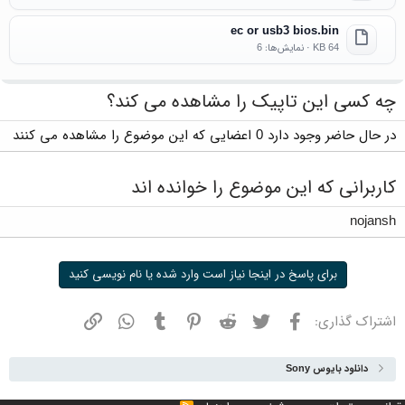
ec or usb3 bios.bin
64 KB · نمایش‌ها: 6
چه کسی این تاپیک را مشاهده می کند؟
در حال حاضر وجود دارد 0 اعضایی که این موضوع را مشاهده می کنند
کاربرانی که این موضوع را خوانده اند
nojansh
برای پاسخ در اینجا نیاز است وارد شده یا نام نویسی کنید
فیسبوک
توییتر
ردیت
پینترست
تامبلر
واتسپ
نشانی
اشتراک گذاری:
دانلود بایوس Sony