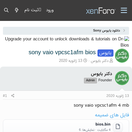
ورود
ثبت نام
دانلود بایوس Sony
sony vaio vpcsc1afm bios
بایوس
آغازگر گفتمان
تاریخ شروع
دکتر بایوس
13 ژانویه 2020
دکتر بایوس
Founder
Admin
13 ژانویه 2020
#1
sony vaio vpcsc1afm 4 mb
فایل های ضمیمه
bios.bin
4 مگابایت · نمایش‌ها: 6