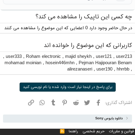
چه کسی این تاپیک را مشاهده می کند؟
در حال حاضر وجود دارد 0 اعضایی که این موضوع را مشاهده می کنند
کاربرانی که این موضوع را خوانده اند
,
user333
,
Roham electronic
,
majid sheykh
,
user121
,
user213
mohamad moinian
,
hosein446mhn
,
Pejman Hajipouran Benam
alirezanaseri
,
user190
,
hhrrbb
,
برای پاسخ در اینجا نیاز است وارد شده یا نام نویسی کنید
فیسبوک
توییتر
ردیت
پینترست
تامبلر
واتسپ
نشانی
اشتراک گذاری:
دانلود بایوس Sony
قوانین و مقررات
حریم شخصی
راهنما
خوراک