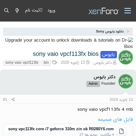
ورود
ثبت نام
دانلود بایوس Sony
sony vaio vpcf113fx bios
بایوس
آغازگر گفتمان
تاریخ شروع
برچسب‌ها
دکتر بایوس
13 ژانویه 2020
sony vaio vpcf113fx
bin
دکتر بایوس
Founder
Admin
13 ژانویه 2020
#1
sony vaio vpcf113fx 4 mb
فایل های ضمیمه
sony vpc113fx core i7 geforce 310m zin ok R0280Y6.rom
4 مگابایت · نمایش‌ها: 27