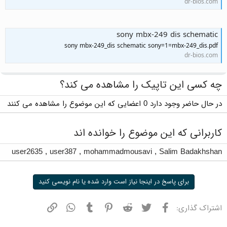
dr-bios.com
sony mbx-249 dis schematic
sony mbx-249_dis schematic sony=1=mbx-249_dis.pdf
dr-bios.com
چه کسی این تاپیک را مشاهده می کند؟
در حال حاضر وجود دارد 0 اعضایی که این موضوع را مشاهده می کنند
کاربرانی که این موضوع را خوانده اند
user2635
,
user387
,
mohammadmousavi
,
Salim Badakhshan
برای پاسخ در اینجا نیاز است وارد شده یا نام نویسی کنید
فیسبوک
توییتر
ردیت
پینترست
تامبلر
واتسپ
نشانی
اشتراک گذاری: