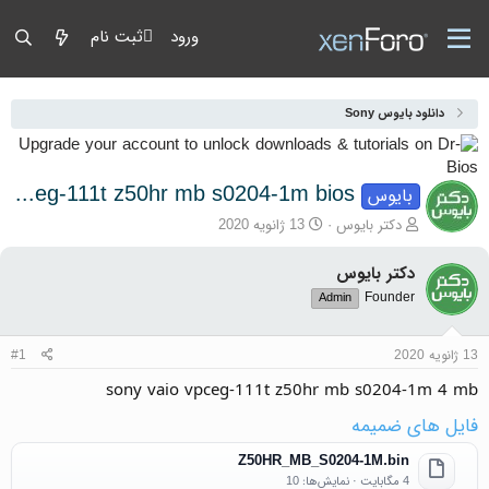
ورود
ثبت نام
دانلود بایوس Sony
sony vaio vpceg-111t z50hr mb s0204-1m bios
بایوس
آغازگر گفتمان
تاریخ شروع
دکتر بایوس
13 ژانویه 2020
دکتر بایوس
Founder
Admin
13 ژانویه 2020
#1
sony vaio vpceg-111t z50hr mb s0204-1m 4 mb
فایل های ضمیمه
Z50HR_MB_S0204-1M.bin
4 مگابایت · نمایش‌ها: 10