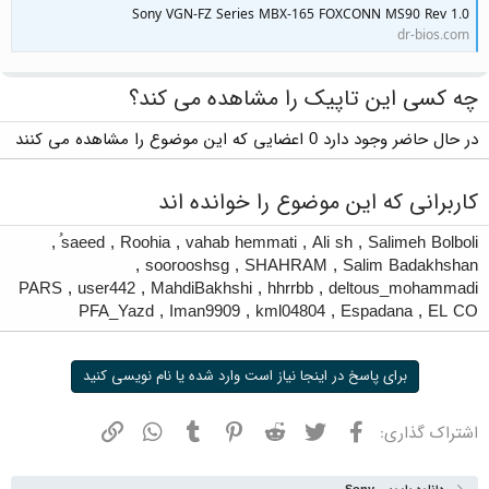
Sony VGN-FZ Series MBX-165 FOXCONN MS90 Rev 1.0
dr-bios.com
چه کسی این تاپیک را مشاهده می کند؟
در حال حاضر وجود دارد 0 اعضایی که این موضوع را مشاهده می کنند
کاربرانی که این موضوع را خوانده اند
,
ُsaeed
,
Roohia
,
vahab hemmati
,
Ali sh
,
Salimeh Bolboli
,
soorooshsg
,
SHAHRAM
,
Salim Badakhshan
PARS
,
user442
,
MahdiBakhshi
,
hhrrbb
,
deltous_mohammadi
PFA_Yazd
,
Iman9909
,
kml04804
,
Espadana
,
EL CO
برای پاسخ در اینجا نیاز است وارد شده یا نام نویسی کنید
فیسبوک
توییتر
ردیت
پینترست
تامبلر
واتسپ
نشانی
اشتراک گذاری: