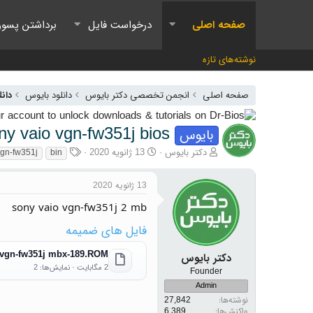
صفحه اصلی
درخواست فایل
برداشتن پسور
نوشته‌های تازه
صفحه اصلی
انجمن تخصصی دکتر بایوس
دانلود بایوس
دانل
ny vaio vgn-fw351j bios
بایوس
آغازگر گفتمان
تاریخ شروع
برچسب‌ها
دکتر بایوس
13 ژانویه 2020
vgn-fw351j
bin
13 ژانویه 2020
sony vaio vgn-fw351j 2 mb
فایل های ضمیمه
vgn-fw351j mbx-189.ROM
دکتر بایوس
2 مگابایت · نمایش‌ها: 2
Founder
Admin
نوشته‌ها
27,842
واکنش‌ها
6,389