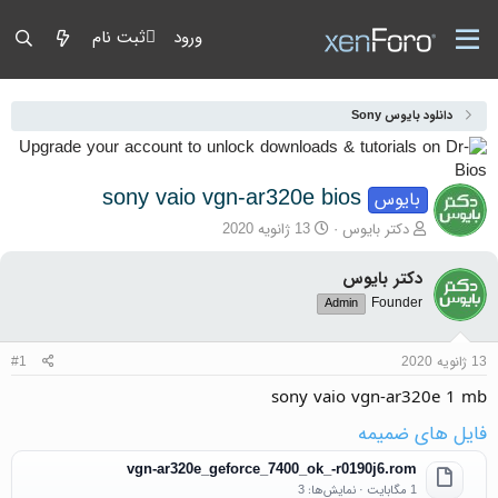
ورود
ثبت نام
دانلود بایوس Sony
sony vaio vgn-ar320e bios
بایوس
آغازگر گفتمان
تاریخ شروع
دکتر بایوس
13 ژانویه 2020
دکتر بایوس
Founder
Admin
13 ژانویه 2020
#1
sony vaio vgn-ar320e 1 mb
فایل های ضمیمه
vgn-ar320e_geforce_7400_ok_-r0190j6.rom
1 مگابایت · نمایش‌ها: 3