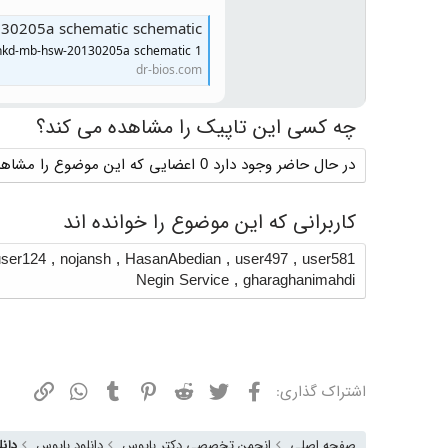
30205a schematic schematic
hkd-mb-hsw-20130205a schematic 1
dr-bios.com
چه کسی این تاپیک را مشاهده می کند؟
در حال حاضر وجود دارد 0 اعضایی که این موضوع را مشاهده می کنند
کاربرانی که این موضوع را خوانده اند
user124
,
nojansh
,
HasanAbedian
,
user497
,
user581
Negin Service
,
gharaghanimahdi
فیسبوک
توییتر
ردیت
پینترست
تامبلر
واتسپ
نشانی
اشتراک گذاری:
صفحه اصلی
انجمن تخصصی دکتر بایوس
دانلود بایوس
دانل