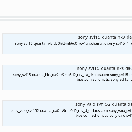
sony svf15 quanta hk9 d
sony svf15 quanta hk9 da0hk9mb6d0_rev1a schematic sony svf15=1
sony svf15 quanta hks d
sony_svf15 quanta_hks_da0hk9mb6d0_rev_1a_dr-bios.com sony_svf15 
bios.com schematic sony svf15=
sony vaio svf152 quanta 
sony_vaio_svf152 quanta_da0hk9mb6d0_rev_d_dr-bios.com sony_vaio_sv
bios.com schematic sony vaio sv