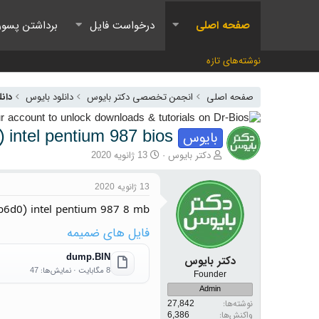
صفحه اصلی
درخواست فایل
برداشتن پسور
نوشته‌های تازه
صفحه اصلی
انجمن تخصصی دکتر بایوس
دانلود بایوس
دانل
intel pentium 987 bios
بایوس
آغازگر گفتمان
تاریخ شروع
دکتر بایوس
13 ژانویه 2020
13 ژانویه 2020
b6d0) intel pentium 987 8 mb
فایل های ضمیمه
dump.BIN
دکتر بایوس
8 مگابایت · نمایش‌ها: 47
Founder
Admin
نوشته‌ها
27,842
واکنش‌ها
6,386