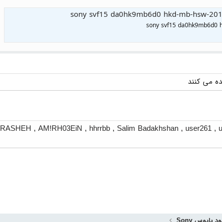
sony svf15 da0hk9mb6d0 hkd-mb-hsw-201
sony svf15 da0hk9mb6d0 
ARASHEH
,
AM!RH03EiN
,
hhrrbb
,
Salim Badakhshan
,
user261
,
ود بایوس Sony