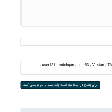
,
user121
,
mdehqan
,
user53
,
Veisian
,
T
برای پاسخ در اینجا نیاز است وارد شده یا نام نویسی کنید