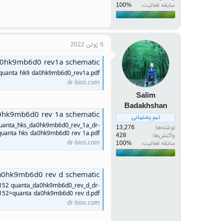
سابقه فعالیت:
6 ژوئن 2022
a0hk9mb6d0 rev1a schematic
=quanta hk9 da0hk9mb6d0_rev1a.pdf
dr-bios.com
Salim
Badakhshan
a0hk9mb6d0 rev 1a schematic
تیم پشتیبانی
quanta_hks_da0hk9mb6d0_rev_1a_dr-
نوشته‌ها
13,276
quanta hks da0hk9mb6d0 rev 1a.pdf
واکنش‌ها
428
dr-bios.com
سابقه فعالیت:
da0hk9mb6d0 rev d schematic
f152 quanta_da0hk9mb6d0_rev_d_dr-
f152=quanta da0hk9mb6d0 rev d.pdf
dr-bios.com