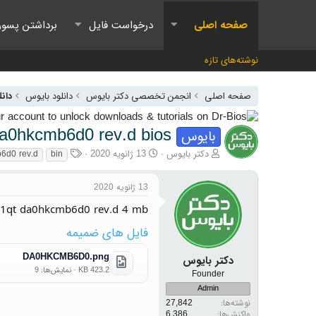
صفحه اصلی
درخواست فایل
برداشتن پسور
نوشته‌های تازه
صفحه اصلی
انجمن تخصصی دکتر بایوس
دانلود بایوس
دانل
da0hkcmb6d0 rev.d bios
بایوس
آغازگر گفتمان
تاریخ شروع
برچسب‌ها
دکتر بایوس
13 ژانویه 2020
6d0 rev.d
bin
13 ژانویه 2020
a1qt da0hkcmb6d0 rev.d 4 mb
فایل های ضمیمه
DA0HKCMB6D0.png
دکتر بایوس
423.2 KB · نمایش‌ها: 9
Founder
Admin
نوشته‌ها
27,842
واکنش‌ها
6,386