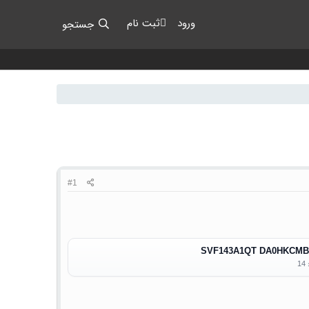
ورود
ثبت نام
جستجو
#1
SVF143A1QT DA0HKCMB