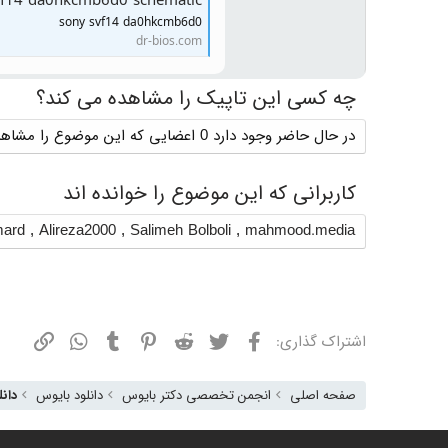
vf14 da0hkcmb6d0 schematic
sony svf14 da0hkcmb6d0
dr-bios.com
چه کسی این تاپیک را مشاهده می کند؟
در حال حاضر وجود دارد 0 اعضایی که این موضوع را مشاهده می کنند
کاربرانی که این موضوع را خوانده اند
mard
,
Alireza2000
,
Salimeh Bolboli
,
mahmood.media
فیسبوک
توییتر
ردیت
پینترست
تامبلر
واتسپ
نشانی
اشتراک گذاری:
صفحه اصلی
انجمن تخصصی دکتر بایوس
دانلود بایوس
دانل