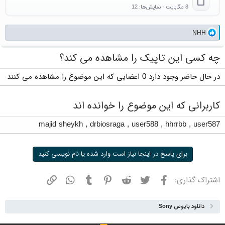
8 مگابایت · نمایش‌ها: 12
واکنش‌ها:
NHH
چه کسی این تاپیک را مشاهده می کند؟
در حال حاضر وجود دارد 0 اعضایی که این موضوع را مشاهده می کنند
کاربرانی که این موضوع را خوانده اند
majid sheykh
,
drbiosraga
,
user588
,
hhrrbb
,
user587
برای پاسخ در اینجا نیاز است وارد شده یا نام نویسی کنید
فیسبوک
توییتر
ردیت
پینترست
تامبلر
واتسپ
نشانی
اشتراک گذاری:
دانلود بایوس Sony