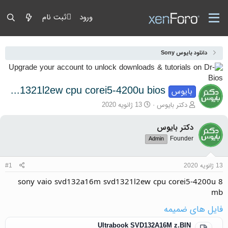
ورود
ثبت نام
دانلود بایوس Sony
sony vaio svd132a16m svd1321l2ew cpu corei5-4200u bios
بایوس
آغازگر گفتمان
تاریخ شروع
دکتر بایوس
13 ژانویه 2020
دکتر بایوس
Founder
Admin
13 ژانویه 2020
#1
sony vaio svd132a16m svd1321l2ew cpu corei5-4200u 8
mb
فایل های ضمیمه
Ultrabook SVD132A16M z.BIN