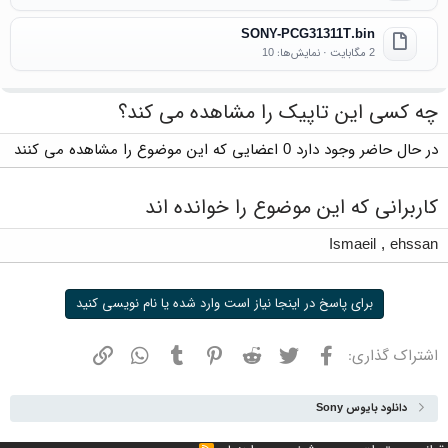
SONY-PCG31311T.bin
2 مگابایت · نمایش‌ها: 10
چه کسی این تاپیک را مشاهده می کند؟
در حال حاضر وجود دارد 0 اعضایی که این موضوع را مشاهده می کنند
کاربرانی که این موضوع را خوانده اند
Ismaeil
,
ehssan
برای پاسخ در اینجا نیاز است وارد شده یا نام نویسی کنید
فیسبوک
توییتر
ردیت
پینترست
تامبلر
واتسپ
نشانی
اشتراک گذاری:
دانلود بایوس Sony