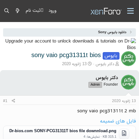
ورود
ثبت نام
دانلود بایوس Sony
sony vaio pcg31311t bios
بایوس
آغازگر گفتمان
تاریخ شروع
دکتر بایوس
13 ژانویه 2020
دکتر بایوس
Founder
Admin
13 ژانویه 2020
#1
sony vaio pcg31311t 2 mb
فایل های ضمیمه
Dr-bios.com SONY-PCG31311T bios file downnload.png
315.1 KB · نمایش‌ها: 4