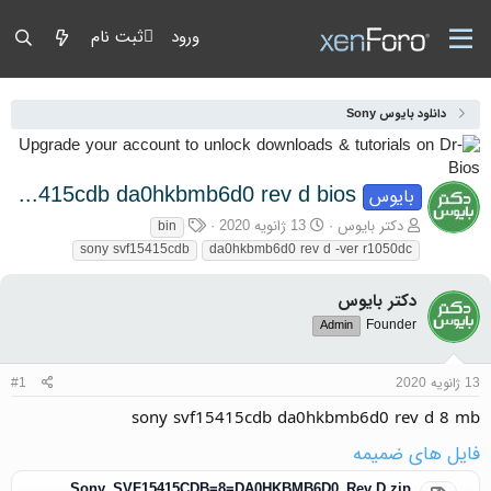
ورود
ثبت نام
دانلود بایوس Sony
sony svf15415cdb da0hkbmb6d0 rev d bios
بایوس
آغازگر گفتمان
تاریخ شروع
برچسب‌ها
دکتر بایوس
13 ژانویه 2020
bin
sony svf15415cdb
da0hkbmb6d0 rev d -ver r1050dc
دکتر بایوس
Founder
Admin
13 ژانویه 2020
#1
sony svf15415cdb da0hkbmb6d0 rev d 8 mb
فایل های ضمیمه
Sony_SVF15415CDB=8=DA0HKBMB6D0_Rev D.zip