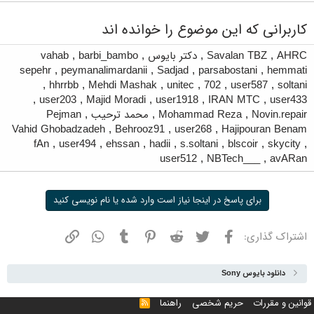
کاربرانی که این موضوع را خوانده اند
AHRC
,
Savalan TBZ
,
دکتر بایوس
,
barbi_bambo
,
vahab
sepehr
,
peymanalimardanii
,
Sadjad
,
parsabostani
,
hemmati
,
hhrrbb
,
Mehdi Mashak
,
unitec
,
702
,
user587
,
soltani
,
user203
,
Majid Moradi
,
user1918
,
IRAN MTC
,
user433
Novin.repair
,
Mohammad Reza
,
محمد ترحیب
,
Pejman
Vahid Ghobadzadeh
,
Behrooz91
,
user268
,
Hajipouran Benam
fAn
,
user494
,
ehssan
,
hadii
,
s.soltani
,
blscoir
,
skycity
,
user512
,
NBTech___
,
avARan
برای پاسخ در اینجا نیاز است وارد شده یا نام نویسی کنید
فیسبوک
توییتر
ردیت
پینترست
تامبلر
واتسپ
نشانی
اشتراک گذاری:
دانلود بایوس Sony
قوانین و مقررات
حریم شخصی
راهنما
خوراک