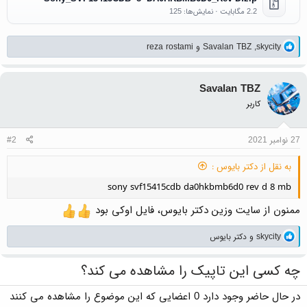
2.2 مگابایت · نمایش‌ها: 125
واکنش‌ها:
skycity
,
Savalan TBZ
و
reza rostami
Savalan TBZ
کاربر
27 نوامبر 2021
#2
به نقل از دکتر بایوس :
sony svf15415cdb da0hkbmb6d0 rev d 8 mb
ممنون از سایت وزین دکتر بایوس، فایل اوکی بود
واکنش‌ها:
skycity
و
دکتر بایوس
چه کسی این تاپیک را مشاهده می کند؟
در حال حاضر وجود دارد 0 اعضایی که این موضوع را مشاهده می کنند