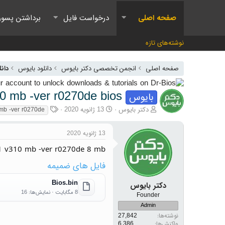
صفحه اصلی
درخواست فایل
برداشتن پسور
نوشته‌های تازه
صفحه اصلی
انجمن تخصصی دکتر بایوس
دانلود بایوس
دانل
0 mb -ver r0270de bios
بایوس
آغازگر گفتمان
تاریخ شروع
برچسب‌ها
دکتر بایوس
13 ژانویه 2020
mb -ver r0270de
13 ژانویه 2020
.1 v310 mb -ver r0270de 8 mb
فایل های ضمیمه
Bios.bin
دکتر بایوس
8 مگابایت · نمایش‌ها: 16
Founder
Admin
نوشته‌ها
27,842
واکنش‌ها
6,386