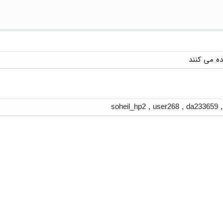
soheil_hp2
,
user268
,
da233659