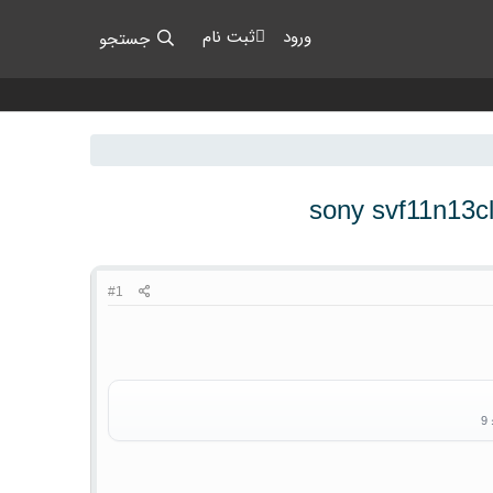
ورود
ثبت نام
جستجو
sony svf11n13cl
#1