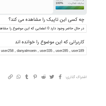
سابقه فعالیت:
چه کسی این تاپیک را مشاهده می کند؟
در حال حاضر وجود دارد 0 اعضایی که این موضوع را مشاهده می کنند
کاربرانی که این موضوع را خوانده اند
,
user258
,
danyalmoein
,
user335
,
user285
,
user189
فیسبوک
توییتر
ردیت
پینترست
تامبلر
واتسپ
نشانی
اشتراک گذاری: