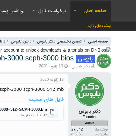
صفحه اصلی
درخواست فایل
برداشتن پسور
نوشته‌های تازه
صفحه اصلی
انجمن تخصصی دکتر بایوس
دانلود بایوس
دانل
ph-3000 scph-3000 bios
بایوس
آغازگر گفتمان
تاریخ شروع
دکتر بایوس
13 ژانویه 2020
13 ژانویه 2020
n scph-3000 scph-3000 512 mb
فایل های ضمیمه
3000=512=SCPH-3000.bin
دکتر بایوس
512 KB · نمایش‌ها: 3
Founder
Admin
نوشته‌ها
27,842
واکنش‌ها
6,386