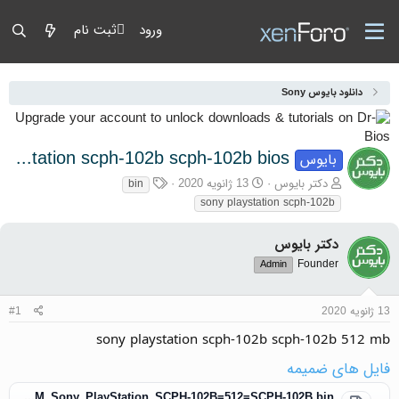
ورود
ثبت نام
دانلود بایوس Sony
sony playstation scph-102b scph-102b bios
بایوس
آغازگر گفتمان
تاریخ شروع
برچسب‌ها
دکتر بایوس
13 ژانویه 2020
bin
sony playstation scph-102b
دکتر بایوس
Founder
Admin
13 ژانویه 2020
#1
sony playstation scph-102b scph-102b 512 mb
فایل های ضمیمه
DR-BIOS.COM_Sony_PlayStation_SCPH-102B=512=SCPH-102B.bin