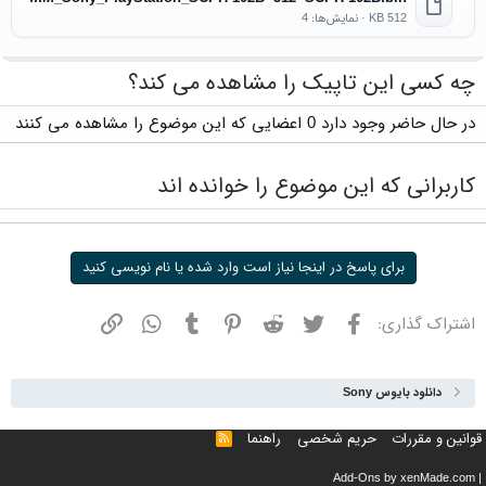
512 KB · نمایش‌ها: 4
چه کسی این تاپیک را مشاهده می کند؟
در حال حاضر وجود دارد 0 اعضایی که این موضوع را مشاهده می کنند
کاربرانی که این موضوع را خوانده اند
برای پاسخ در اینجا نیاز است وارد شده یا نام نویسی کنید
فیسبوک
توییتر
ردیت
پینترست
تامبلر
واتسپ
نشانی
اشتراک گذاری:
دانلود بایوس Sony
قوانین و مقررات
حریم شخصی
راهنما
خوراک
Add-Ons
by xenMade.com
|