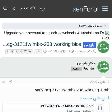
ورود
ثبت نام
دانلود بایوس Sony
sony pcg-31211w mbx-238 working bios
بایوس
آغازگر گفتمان
تاریخ شروع
برچسب‌ها
دکتر بایوس
13 ژانویه 2020
sony pcg-31211w
bin
دکتر بایوس
Founder
Admin
13 ژانویه 2020
#1
sony pcg-31211w mbx-238 working 4 mb
فایل های ضمیمه
PCG-31211W.I3.MBX-238.BIOS.bin
4 مگابایت · نمایش‌ها: 3