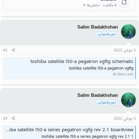
8 مگابایت · نمایش‌ها: 8
Salim Badakhshan
تیم پشتیبانی
5 جولای 2022
#2
toshiba satellite l50-a pegatron vgftg schematic
toshiba satellite l50-a pegatron vgftg
dr-bios.com
Salim Badakhshan
تیم پشتیبانی
5 جولای 2022
#3
toshiba satellite l50-a series pegatron vgfg rev 2.1 boardview
toshiba satellite l50-a series pegatron vgfg rev 2.1 1