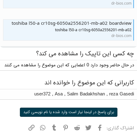
dr-bios.com
toshiba l50-a cr10sg-6050a2556201-mb-a02 boardview
toshiba l50-a cr10sg-6050a2556201-mb-a02
dr-bios.com
چه کسی این تاپیک را مشاهده می کند؟
در حال حاضر وجود دارد 0 اعضایی که این موضوع را مشاهده می کنند
کاربرانی که این موضوع را خوانده اند
user372
,
Asa
,
Salim Badakhshan
,
reza Gasedi
برای پاسخ در اینجا نیاز است وارد شده یا نام نویسی کنید
فیسبوک
توییتر
ردیت
پینترست
تامبلر
واتسپ
نشانی
اشتراک گذاری: