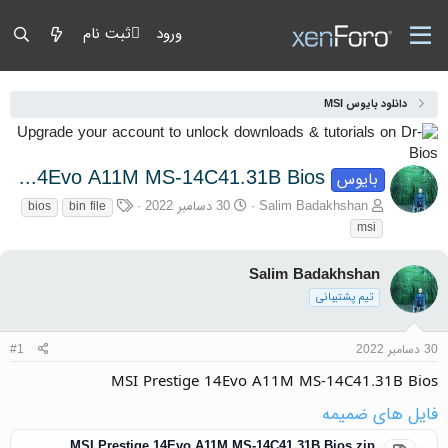
ورود
ثبت نام
دانلود بایوس MSI
MSI Prestige 14Evo A11M MS-14C41.31B Bios
بایوس
آغازگر گفتمان
تاریخ شروع
برچسب‌ها
Salim Badakhshan
30 دسامبر 2022
bios
bin file
msi
Salim Badakhshan
تیم پشتیبانی
30 دسامبر 2022
#1
MSI Prestige 14Evo A11M MS-14C41.31B Bios
فایل های ضمیمه
MSI Prestige 14Evo A11M MS-14C41.31B Bios.zip