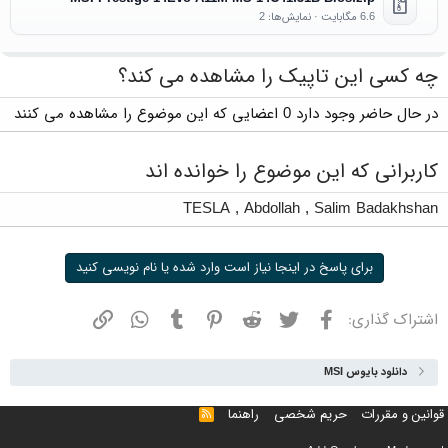
6.6 مگابایت · نمایش‌ها: 2
چه کسی این تاپیک را مشاهده می کند؟
در حال حاضر وجود دارد 0 اعضایی که این موضوع را مشاهده می کنند
کاربرانی که این موضوع را خوانده اند
TESLA
,
Abdollah
,
Salim Badakhshan
برای پاسخ در اینجا نیاز است وارد شده یا نام نویسی کنید
فیسبوک
توییتر
ردیت
پینترست
تامبلر
واتسپ
نشانی
اشتراک گذاری:
دانلود بایوس MSI
قوانین و مقررات
حریم شخصی
راهنما
خوراک