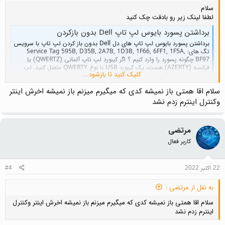
سلام
لطفا لینک زیر رو بادقت چک کنید
برداشتن پسورد بایوس لپ تاپ Dell بدون بازکردن
برداشتن پسورد بایوس لپ تاپ های دل Dell بدون باز کردن لپ تاپ با سرویس
تگ های: Service Tag 595B, D35B, 2A7B, 1D3B, 1F66, 6FF1, 1F5A,
BF97 چگونه پسورد را وارد کنیم ؟ اگر کیبورد لپ تاپ آلمانی (QWERTZ) یا
فرانسه (AZERTY) هست، یک کیبورد USB با نوع QWERTY متصل کنید. لپ
کلیک کنید تا بازشود...
تاپ رو قبل از هر گونه تلاش...
dr-bios.com
سلام اقا همتی باز نمیشه کدی که میگیرم میزنم باز نمیشه اخرش اینتر
وکنترل اینترم زدم نشد
مرتضی
کاربر فعال
22 اکتبر 2022
#4
به نقل از مرتضی :
سلام اقا همتی باز نمیشه کدی که میگیرم میزنم باز نمیشه اخرش اینتر وکنترل
اینترم زدم نشد