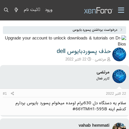
ورود
ثبت نام
درخواست برداشتن پسورد بایوس
حذف پسوردبایوس dell
آغازگر گفتمان
تاریخ شروع
مرتضی
22 اکتبر 2022
مرتضی
کاربر فعال
22 اکتبر 2022
#1
سلام یه دستگاه دل 630برام اومده میخوام پسورد بایوس بردارم
کدشم اینه 66YTMH1-595B#
vahab hemmati