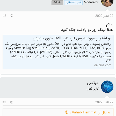
Moderator
تیم پشتیبانی
Admin
22 اکتبر 2022
#2
سلام
لطفا لینک زیر رو بادقت چک کنید
برداشتن پسورد بایوس لپ تاپ Dell بدون بازکردن
برداشتن پسورد بایوس لپ تاپ های دل Dell بدون باز کردن لپ تاپ با سرویس تگ
های: Service Tag 595B, D35B, 2A7B, 1D3B, 1F66, 6FF1, 1F5A, BF97 چگونه
پسورد را وارد کنیم ؟ اگر کیبورد لپ تاپ آلمانی (QWERTZ) یا فرانسه (AZERTY)
هست، یک کیبورد USB با نوع QWERTY متصل کنید. لپ تاپ رو قبل از هر گونه
تلاش...
dr-bios.com
مرتضی
کاربر فعال
22 اکتبر 2022
#3
به نقل از Vahab Hemmati :