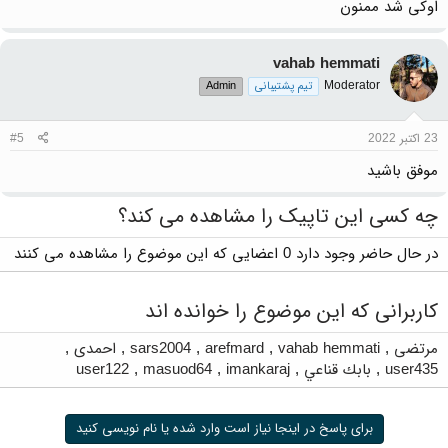
اوکی شد ممنون
vahab hemmati
Moderator
تیم پشتیبانی
Admin
23 اکتبر 2022
#5
موفق باشید
چه کسی این تاپیک را مشاهده می کند؟
در حال حاضر وجود دارد 0 اعضایی که این موضوع را مشاهده می کنند
کاربرانی که این موضوع را خوانده اند
مرتضی
,
vahab hemmati
,
arefmard
,
sars2004
,
احمدی
,
user435
,
بابك قناعي
,
imankaraj
,
masuod64
,
user122
برای پاسخ در اینجا نیاز است وارد شده یا نام نویسی کنید