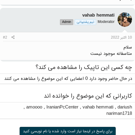
vahab hemmati
Moderator
تیم پشتیبانی
Admin
10 اکتبر 2022
#2
سلام
متاسفانه موجود نیست
چه کسی این تاپیک را مشاهده می کند؟
در حال حاضر وجود دارد 0 اعضایی که این موضوع را مشاهده می کنند
کاربرانی که این موضوع را خوانده اند
,
amoooo
,
IranianPcCenter
,
vahab hemmati
,
dariush
nariman1718
برای پاسخ در اینجا نیاز است وارد شده یا نام نویسی کنید