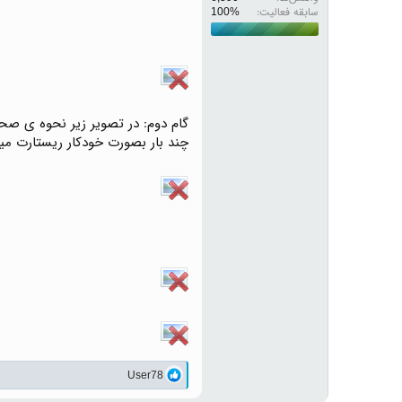
سابقه فعالیت:
گام دوم: در تصویر زیر نحوه ی صحی
چند بار بصورت خودکار ریستارت میش
واکنش‌ها:
User78