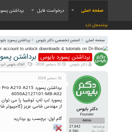
صفحه اصلی
درخواست فایل
برداشتن پسور
نوشته‌های تازه
صفحه اصلی
انجمن تخصصی دکتر بایوس
برداشتن پسورد بای
برداشتن پسورد بایوس A210 A215
برداشتن پسورد بایوس
آغازگر گفتمان
تاریخ شروع
برچسب‌ها
دکتر بایوس
31 دسامبر 2019
آنلاک بایوس لپ ت
31 دسامبر 2019
برداشتن پسورد Toshiba Satellite Pro A210 A215
6050A2127101-MB-A02
پسورد لپ تاپ توشیبا را می توان ب
از مهندس شامی عزیز (کامپیوتر شام
دکتر بایوس
Founder
گام اول: برچسب رو بردارید
Admin
نوشته‌ها
27,842
واکنش‌ها
6,390