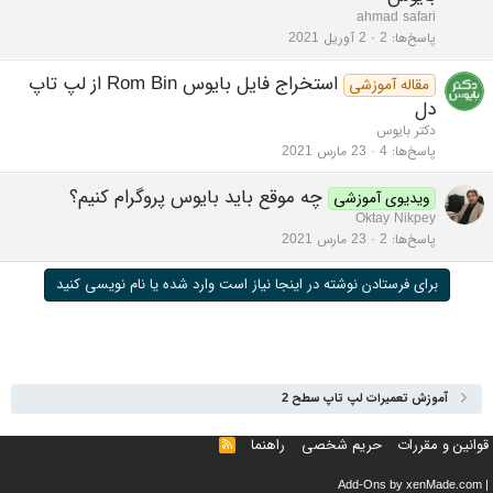
ahmad safari
پاسخ‌ها
2
2 آوریل 2021
استخراج فایل بایوس Rom Bin از لپ تاپ
مقاله آموزشی
دل
دکتر بایوس
پاسخ‌ها
4
23 مارس 2021
چه موقع باید بایوس پروگرام کنیم؟
ویدیوی آموزشی
Oktay Nikpey
پاسخ‌ها
2
23 مارس 2021
برای فرستادن نوشته در اینجا نیاز است وارد شده یا نام نویسی کنید
آموزش تعمیرات لپ تاپ سطح 2
قوانین و مقررات
حریم شخصی
راهنما
خوراک
Add-Ons
by xenMade.com
|