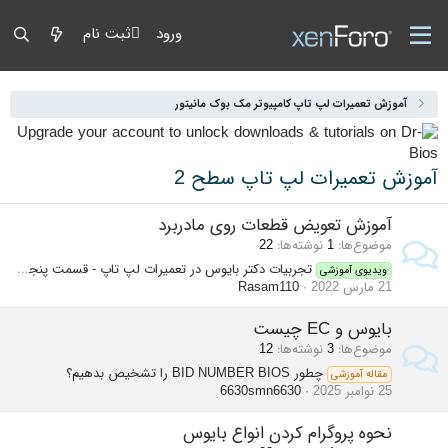
ورود
ثبت نام
آموزش تعمیرات لپ تاپ کامپیوتر مک بوک مانیتور
آموزش تعمیرات لپ تاپ سطح 2
آموزش تعویض قطعات روی مادربرد
موضوع‌ها
1
نوشته‌ها
22
تجربیات دکتر بایوس در تعمیرات لپ تاپ - قسمت پنجم - تکنیک های تعویض قطعات روی مادربرد
ویدیوی آموزشی
21 مارس 2022
Rasam110
بایوس و EC چیست
موضوع‌ها
3
نوشته‌ها
12
چطور BID NUMBER BIOS را تشخیص بدهیم؟
مقاله آموزشی
25 نوامبر 2025
6630smn6630
نحوه پروگرام کردن انواع بایوس