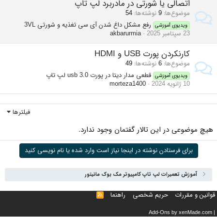
اتصالی یا شورتی در مادربرد لپ تاپ
موضوع‌ها
9
نوشته‌ها
54
رفع مشکل داغ شدن آی سی تغذیه و شورتی 3VL
ویدیوی آموزشی
23 سپتامبر 2025
akbarurmia
کارنکردن پورت USB و HDMI
موضوع‌ها
6
نوشته‌ها
49
قطعی مدار دیتا در پورت usb 3.0 لپ تاپ
ویدیوی آموزشی
10 ژانویه 2024
morteza1400
فیلترها
هیچ موضوعی در این تالار گفتمان وجود ندارد.
برای فرستادن نوشته در اینجا نیاز است وارد شده یا نام نویسی کنید
آموزش تعمیرات لپ تاپ کامپیوتر مک بوک مانیتور
قوانین و مقررات
حریم شخصی
راهنما
خوراک
Add-Ons
by xenMade.com
|