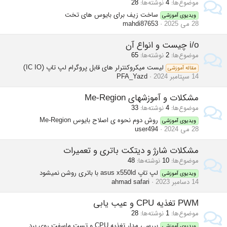
موضوع‌ها
4
نوشته‌ها
28
ساخت زیف برای بایوس های تخت
ویدیوی آموزشی
28 می 2025
mahdi87653
i/o چیست و انواع آن
موضوع‌ها
2
نوشته‌ها
65
لیست میکروکنترلر های قابل پروگرام لپ تاپ (IC IO)
مقاله آموزشی
14 سپتامبر 2024
PFA_Yazd
مشکلات و آموزشهای Me-Region
موضوع‌ها
4
نوشته‌ها
33
روش دوم نحوه ی اصلاح بایوس Me-Region
ویدیوی آموزشی
28 می 2024
user494
مشکلات شارژ و دیتکت باتری و تعمیرات
موضوع‌ها
10
نوشته‌ها
48
لپ تاپ asus x550ld با باتری روشن نمیشود
ویدیوی آموزشی
14 دسامبر 2023
ahmad safari
PWM تغذیه CPU و عیب یابی
موضوع‌ها
1
نوشته‌ها
28
بررسی مدار تغذیه CPU و تست ماسفت روی برد
ویدیوی آموزشی