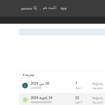
ورود
ثبت نام
جستجو
فیلترها
پاسخ‌ها
7
28 می 2024
U
نمایش‌ها
2 هزار
user494
پاسخ‌ها
12
24 ژانویه 2024
V
نمایش‌ها
2 هزار
vahidnemati100